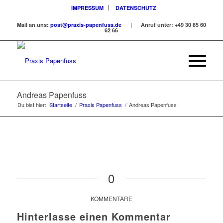
IMPRESSUM
DATENSCHUTZ
Mail an uns:
post@praxis-papenfuss.de
| Anruf unter:
+49 30 85 60
62 66
Andreas Papenfuss
Du bist hier:
Startseite
/
Praxis Papenfuss
/
Andreas Papenfuss
0
KOMMENTARE
Hinterlasse einen Kommentar