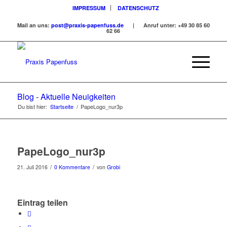
IMPRESSUM
DATENSCHUTZ
Mail an uns:
post@praxis-papenfuss.de
| Anruf unter:
+49 30 85 60
62 66
Blog - Aktuelle Neuigkeiten
Du bist hier:
Startseite
/
PapeLogo_nur3p
PapeLogo_nur3p
/
/
21. Juli 2016
0 Kommentare
von
Grobi
Eintrag teilen