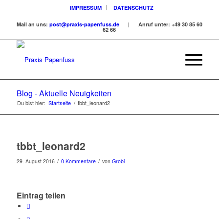
IMPRESSUM
DATENSCHUTZ
Mail an uns:
post@praxis-papenfuss.de
| Anruf unter:
+49 30 85 60
62 66
Blog - Aktuelle Neuigkeiten
Du bist hier:
Startseite
/
tbbt_leonard2
tbbt_leonard2
/
/
29. August 2016
0 Kommentare
von
Grobi
Eintrag teilen